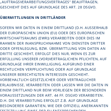
„AUFTRAGSVERARBEITUNGSVERTRAGES“ BEAUFTRAGEN,
GESCHIEHT DIES AUF GRUNDLAGE DES ART. 28 DSGVO.
ÜBERMITTLUNGEN IN DRITTLÄNDER
SOFERN WIR DATEN IN EINEM DRITTLAND (D.H. AUSSERHALB D
ER EUROPÄISCHEN UNION (EU) ODER DES EUROPÄISCHEN W
IRTSCHAFTSRAUMS (EWR)) VERARBEITEN ODER DIES IM R
AHMEN DER INANSPRUCHNAHME VON DIENSTEN DRITTER O
DER OFFENLEGUNG, BZW. ÜBERMITTLUNG VON DATEN AN D
RITTE GESCHIEHT, ERFOLGT DIES NUR, WENN ES ZUR E
RFÜLLUNG UNSERER (VOR)VERTRAGLICHEN PFLICHTEN, AUF G
RUNDLAGE IHRER EINWILLIGUNG, AUFGRUND EINER R
ECHTLICHEN VERPFLICHTUNG ODER AUF GRUNDLAGE U
NSERER BERECHTIGTEN INTERESSEN GESCHIEHT. V
ORBEHALTLICH GESETZLICHER ODER VERTRAGLICHER E
RLAUBNISSE, VERARBEITEN ODER LASSEN WIR DIE DATEN IN E
INEM DRITTLAND NUR BEIM VORLIEGEN DER BESONDEREN V
ORAUSSETZUNGEN DER ART. 44 FF. DSGVO VERARBEITEN. D
.H. DIE VERARBEITUNG ERFOLGT Z.B. AUF GRUNDLAGE B
ESONDERER GARANTIEN, WIE DER OFFIZIELL ANERKANNTEN F
ESTSTELLUNG EINES DER EU ENTSPRECHENDEN D