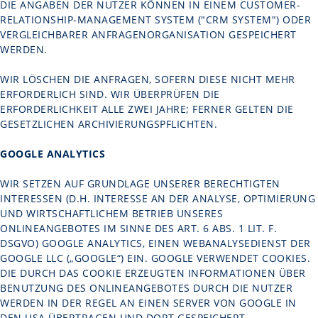
DIE ANGABEN DER NUTZER KÖNNEN IN EINEM CUSTOMER-
RELATIONSHIP-MANAGEMENT SYSTEM ("CRM SYSTEM") ODER
VERGLEICHBARER ANFRAGENORGANISATION GESPEICHERT
WERDEN.
WIR LÖSCHEN DIE ANFRAGEN, SOFERN DIESE NICHT MEHR
ERFORDERLICH SIND. WIR ÜBERPRÜFEN DIE
ERFORDERLICHKEIT ALLE ZWEI JAHRE; FERNER GELTEN DIE
GESETZLICHEN ARCHIVIERUNGSPFLICHTEN.
GOOGLE ANALYTICS
WIR SETZEN AUF GRUNDLAGE UNSERER BERECHTIGTEN
INTERESSEN (D.H. INTERESSE AN DER ANALYSE, OPTIMIERUNG
UND WIRTSCHAFTLICHEM BETRIEB UNSERES
ONLINEANGEBOTES IM SINNE DES ART. 6 ABS. 1 LIT. F.
DSGVO) GOOGLE ANALYTICS, EINEN WEBANALYSEDIENST DER
GOOGLE LLC („GOOGLE“) EIN. GOOGLE VERWENDET COOKIES.
DIE DURCH DAS COOKIE ERZEUGTEN INFORMATIONEN ÜBER
BENUTZUNG DES ONLINEANGEBOTES DURCH DIE NUTZER
WERDEN IN DER REGEL AN EINEN SERVER VON GOOGLE IN
DEN USA ÜBERTRAGEN UND DORT GESPEICHERT.