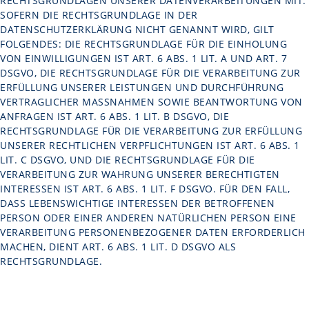
ECHTSGRUNDLAGEN UNSERER DATENVERARBEITUNGEN MIT. S
OFERN DIE RECHTSGRUNDLAGE IN DER D
ATENSCHUTZERKLÄRUNG NICHT GENANNT WIRD, GILT F
OLGENDES: DIE RECHTSGRUNDLAGE FÜR DIE EINHOLUNG V
ON EINWILLIGUNGEN IST ART. 6 ABS. 1 LIT. A UND ART. 7 D
SGVO, DIE RECHTSGRUNDLAGE FÜR DIE VERARBEITUNG ZUR E
RFÜLLUNG UNSERER LEISTUNGEN UND DURCHFÜHRUNG V
ERTRAGLICHER MASSNAHMEN SOWIE BEANTWORTUNG VON AN
FRAGEN IST ART. 6 ABS. 1 LIT. B DSGVO, DIE RE
CHTSGRUNDLAGE FÜR DIE VERARBEITUNG ZUR ERFÜLLUNG UN
SERER RECHTLICHEN VERPFLICHTUNGEN IST ART. 6 ABS. 1 LI
T. C DSGVO, UND DIE RECHTSGRUNDLAGE FÜR DIE VE
RARBEITUNG ZUR WAHRUNG UNSERER BERECHTIGTEN IN
TERESSEN IST ART. 6 ABS. 1 LIT. F DSGVO. FÜR DEN FALL, DA
SS LEBENSWICHTIGE INTERESSEN DER BETROFFENEN PE
RSON ODER EINER ANDEREN NATÜRLICHEN PERSON EINE VE
RARBEITUNG PERSONENBEZOGENER DATEN ERFORDERLICH MA
CHEN, DIENT ART. 6 ABS. 1 LIT. D DSGVO ALS RE
CHTSGRUNDLAGE.