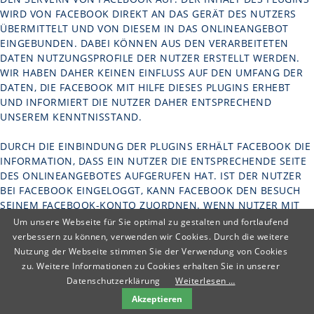
WIRD VON FACEBOOK DIREKT AN DAS GERÄT DES NUTZERS
ÜBERMITTELT UND VON DIESEM IN DAS ONLINEANGEBOT
EINGEBUNDEN. DABEI KÖNNEN AUS DEN VERARBEITETEN
DATEN NUTZUNGSPROFILE DER NUTZER ERSTELLT WERDEN.
WIR HABEN DAHER KEINEN EINFLUSS AUF DEN UMFANG DER
DATEN, DIE FACEBOOK MIT HILFE DIESES PLUGINS ERHEBT
UND INFORMIERT DIE NUTZER DAHER ENTSPRECHEND
UNSEREM KENNTNISSTAND.
DURCH DIE EINBINDUNG DER PLUGINS ERHÄLT FACEBOOK DIE
INFORMATION, DASS EIN NUTZER DIE ENTSPRECHENDE SEITE
DES ONLINEANGEBOTES AUFGERUFEN HAT. IST DER NUTZER
BEI FACEBOOK EINGELOGGT, KANN FACEBOOK DEN BESUCH
SEINEM FACEBOOK-KONTO ZUORDNEN. WENN NUTZER MIT
DEN PLUGINS INTERAGIEREN, ZUM BEISPIEL DEN LIKE BUTTON
Um unsere Webseite für Sie optimal zu gestalten und fortlaufend
BETÄTIGEN ODER EINEN KOMMENTAR ABGEBEN, WIRD DIE
verbessern zu können, verwenden wir Cookies. Durch die weitere
ENTSPRECHENDE INFORMATION VON IHREM GERÄT DIREKT
Nutzung der Webseite stimmen Sie der Verwendung von Cookies
AN FACEBOOK ÜBERMITTELT UND DORT GESPEICHERT. FALLS
zu. Weitere Informationen zu Cookies erhalten Sie in unserer
EIN NUTZER KEIN MITGLIED VON FACEBOOK IST, BESTEHT
Datenschutzerklärung
Weiterlesen …
TROTZDEM DIE MÖGLICHKEIT, DASS FACEBOOK SEINE IP-
Akzeptieren
ADRESSE IN ERFAHRUNG BRINGT UND SPEICHERT. LAUT