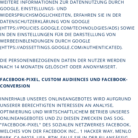
WEITERE INFORMATIONEN ZUR DATENNUTZUNG DURCH
GOOGLE, EINSTELLUNGS- UND
WIDERSPRUCHSMÖGLICHKEITEN, ERFAHREN SIE IN DER
DATENSCHUTZERKLÄRUNG VON GOOGLE
(
HTTPS://POLICIES.GOOGLE.COM/TECHNOLOGIES/ADS
) SOWIE
IN DEN EINSTELLUNGEN FÜR DIE DARSTELLUNG VON
WERBEEINBLENDUNGEN DURCH GOOGLE
(HTTPS://ADSSETTINGS.GOOGLE.COM/AUTHENTICATED
).
DIE PERSONENBEZOGENEN DATEN DER NUTZER WERDEN
NACH 14 MONATEN GELÖSCHT ODER ANONYMISERT.
FACEBOOK-PIXEL, CUSTOM AUDIENCES UND FACEBOOK-
CONVERSION
INNERHALB UNSERES ONLINEANGEBOTES WIRD AUFGRUND
UNSERER BERECHTIGTEN INTERESSEN AN ANALYSE,
OPTIMIERUNG UND WIRTSCHAFTLICHEM BETRIEB UNSERES
ONLINEANGEBOTES UND ZU DIESEN ZWECKEN DAS SOG.
"FACEBOOK-PIXEL" DES SOZIALEN NETZWERKES FACEBOOK,
WELCHES VON DER FACEBOOK INC., 1 HACKER WAY, MENLO
PARK, CA 94025, USA, BZW. FALLS SIE IN DER EU ANSÄSSIG