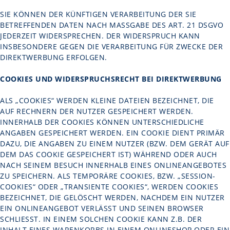
SIE KÖNNEN DER KÜNFTIGEN VERARBEITUNG DER SIE
BETREFFENDEN DATEN NACH MASSGABE DES ART. 21 DSGVO J
EDERZEIT WIDERSPRECHEN. DER WIDERSPRUCH KANN I
NSBESONDERE GEGEN DIE VERARBEITUNG FÜR ZWECKE DER D
IREKTWERBUNG ERFOLGEN.
COOKIES UND WIDERSPRUCHSRECHT BEI DIREKTWERBUNG
ALS „COOKIES“ WERDEN KLEINE DATEIEN BEZEICHNET, DIE
AUF RECHNERN DER NUTZER GESPEICHERT WERDEN.
INNERHALB DER COOKIES KÖNNEN UNTERSCHIEDLICHE
ANGABEN GESPEICHERT WERDEN. EIN COOKIE DIENT PRIMÄR
DAZU, DIE ANGABEN ZU EINEM NUTZER (BZW. DEM GERÄT AUF
DEM DAS COOKIE GESPEICHERT IST) WÄHREND ODER AUCH
NACH SEINEM BESUCH INNERHALB EINES ONLINEANGEBOTES
ZU SPEICHERN. ALS TEMPORÄRE COOKIES, BZW. „SESSION-
COOKIES“ ODER „TRANSIENTE COOKIES“, WERDEN COOKIES
BEZEICHNET, DIE GELÖSCHT WERDEN, NACHDEM EIN NUTZER
EIN ONLINEANGEBOT VERLÄSST UND SEINEN BROWSER
SCHLIESST. IN EINEM SOLCHEN COOKIE KANN Z.B. DER I
NHALT EINES WARENKORBS IN EINEM ONLINESHOP ODER EIN L