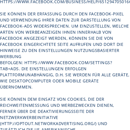
HTTPS://WWW.FACEBOOK.COM/BUSINESS/HELP/651294705016
SIE KÖNNEN DER ERFASSUNG DURCH DEN FACEBOOK-PIXEL
UND VERWENDUNG IHRER DATEN ZUR DARSTELLUNG VON
FACEBOOK-ADS WIDERSPRECHEN. UM EINZUSTELLEN, WELCHE
ARTEN VON WERBEANZEIGEN IHNEN INNERHALB VON
FACEBOOK ANGEZEIGT WERDEN, KÖNNEN SIE DIE VON
FACEBOOK EINGERICHTETE SEITE AUFRUFEN UND DORT DIE
HINWEISE ZU DEN EINSTELLUNGEN NUTZUNGSBASIERTER
WERBUNG
BEFOLGEN:
HTTPS://WWW.FACEBOOK.COM/SETTINGS?
TAB=ADS
. DIE EINSTELLUNGEN ERFOLGEN
PLATTFORMUNABHÄNGIG, D.H. SIE WERDEN FÜR ALLE GERÄTE,
WIE DESKTOPCOMPUTER ODER MOBILE GERÄTE
ÜBERNOMMEN.
SIE KÖNNEN DEM EINSATZ VON COOKIES, DIE DER
REICHWEITENMESSUNG UND WERBEZWECKEN DIENEN,
FERNER ÜBER DIE DEAKTIVIERUNGSSEITE DER
NETZWERKWERBEINITIATIVE
(
HTTP://OPTOUT.NETWORKADVERTISING.ORG/
) UND
ZUSÄTZLICH DIE US-AMERIKANISCHE