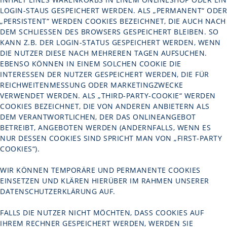
OGIN-STAUS GESPEICHERT WERDEN. ALS „PERMANENT“ ODER „
PERSISTENT“ WERDEN COOKIES BEZEICHNET, DIE AUCH NACH D
EM SCHLIESSEN DES BROWSERS GESPEICHERT BLEIBEN. SO KA
NN Z.B. DER LOGIN-STATUS GESPEICHERT WERDEN, WENN DI
E NUTZER DIESE NACH MEHREREN TAGEN AUFSUCHEN. EB
ENSO KÖNNEN IN EINEM SOLCHEN COOKIE DIE IN
TERESSEN DER NUTZER GESPEICHERT WERDEN, DIE FÜR RE
ICHWEITENMESSUNG ODER MARKETINGZWECKE VE
RWENDET WERDEN. ALS „THIRD-PARTY-COOKIE“ WERDEN CO
OKIES BEZEICHNET, DIE VON ANDEREN ANBIETERN ALS DE
M VERANTWORTLICHEN, DER DAS ONLINEANGEBOT BE
TREIBT, ANGEBOTEN WERDEN (ANDERNFALLS, WENN ES NU
R DESSEN COOKIES SIND SPRICHT MAN VON „FIRST-PARTY CO
OKIES“).
WIR KÖNNEN TEMPORÄRE UND PERMANENTE COOKIES
EINSETZEN UND KLÄREN HIERÜBER IM RAHMEN UNSERER
DATENSCHUTZERKLÄRUNG AUF.
FALLS DIE NUTZER NICHT MÖCHTEN, DASS COOKIES AUF
IHREM RECHNER GESPEICHERT WERDEN, WERDEN SIE