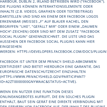
HARBOUR, DUBLIN 2, IRLAND BETRIEBEN WIRD ("FACEBOOK").
DIE PLUGINS KÖNNEN INTERAKTIONSELEMENTE ODER
INHALTE (Z.B. VIDEOS, GRAFIKEN ODER TEXTBEITRÄGE)
DARSTELLEN UND SIND AN EINEM DER FACEBOOK LOGOS
ERKENNBAR (WEISSES „F“ AUF BLAUER KACHEL, DEN B
EGRIFFEN "LIKE", "GEFÄLLT MIR" ODER EINEM „DAUMEN H
OCH“-ZEICHEN) ODER SIND MIT DEM ZUSATZ "FACEBOOK S
OCIAL PLUGIN" GEKENNZEICHNET. DIE LISTE UND DAS A
USSEHEN DER FACEBOOK SOCIAL PLUGINS KANN HIER E
INGESEHEN W
ERDEN:
HTTPS://DEVELOPERS.FACEBOOK.COM/DOCS/PLUGIN
FACEBOOK IST UNTER DEM PRIVACY-SHIELD-ABKOMMEN
ZERTIFIZIERT UND BIETET HIERDURCH EINE GARANTIE, DAS
EUROPÄISCHE DATENSCHUTZRECHT EINZUHALTEN
(
HTTPS://WWW.PRIVACYSHIELD.GOV/PARTICIPANT?
ID=A2ZT0000000GNYWAAC&STATUS=ACTIVE
).
WENN EIN NUTZER EINE FUNKTION DIESES
ONLINEANGEBOTES AUFRUFT, DIE EIN SOLCHES PLUGIN
ENTHÄLT, BAUT SEIN GERÄT EINE DIREKTE VERBINDUNG MIT
DEN SERVERN VON FACEBOOK AUF. DER INHALT DES PLUGINS