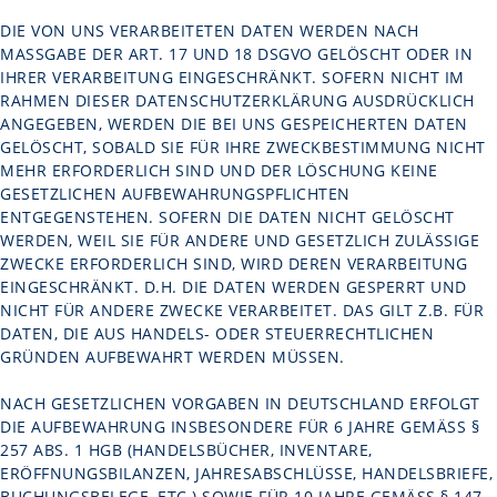
DIE VON UNS VERARBEITETEN DATEN WERDEN NACH
MASSGABE DER ART. 17 UND 18 DSGVO GELÖSCHT ODER IN I
HRER VERARBEITUNG EINGESCHRÄNKT. SOFERN NICHT IM R
AHMEN DIESER DATENSCHUTZERKLÄRUNG AUSDRÜCKLICH A
NGEGEBEN, WERDEN DIE BEI UNS GESPEICHERTEN DATEN G
ELÖSCHT, SOBALD SIE FÜR IHRE ZWECKBESTIMMUNG NICHT M
EHR ERFORDERLICH SIND UND DER LÖSCHUNG KEINE G
ESETZLICHEN AUFBEWAHRUNGSPFLICHTEN E
NTGEGENSTEHEN. SOFERN DIE DATEN NICHT GELÖSCHT W
ERDEN, WEIL SIE FÜR ANDERE UND GESETZLICH ZULÄSSIGE Z
WECKE ERFORDERLICH SIND, WIRD DEREN VERARBEITUNG E
INGESCHRÄNKT. D.H. DIE DATEN WERDEN GESPERRT UND N
ICHT FÜR ANDERE ZWECKE VERARBEITET. DAS GILT Z.B. FÜR D
ATEN, DIE AUS HANDELS- ODER STEUERRECHTLICHEN G
RÜNDEN AUFBEWAHRT WERDEN MÜSSEN.
NACH GESETZLICHEN VORGABEN IN DEUTSCHLAND ERFOLGT
DIE AUFBEWAHRUNG INSBESONDERE FÜR 6 JAHRE GEMÄSS § 2
57 ABS. 1 HGB (HANDELSBÜCHER, INVENTARE, E
RÖFFNUNGSBILANZEN, JAHRESABSCHLÜSSE, HANDELSBRIEFE, B
UCHUNGSBELEGE, ETC.) SOWIE FÜR 10 JAHRE GEMÄSS § 147 AB