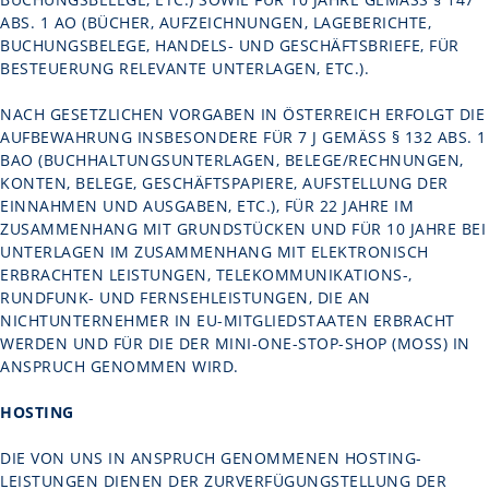
S. 1 AO (BÜCHER, AUFZEICHNUNGEN, LAGEBERICHTE, BU
CHUNGSBELEGE, HANDELS- UND GESCHÄFTSBRIEFE, FÜR BE
STEUERUNG RELEVANTE UNTERLAGEN, ETC.).
NACH GESETZLICHEN VORGABEN IN ÖSTERREICH ERFOLGT DIE
AUFBEWAHRUNG INSBESONDERE FÜR 7 J GEMÄSS § 132 ABS. 1 B
AO (BUCHHALTUNGSUNTERLAGEN, BELEGE/RECHNUNGEN, K
ONTEN, BELEGE, GESCHÄFTSPAPIERE, AUFSTELLUNG DER E
INNAHMEN UND AUSGABEN, ETC.), FÜR 22 JAHRE IM Z
USAMMENHANG MIT GRUNDSTÜCKEN UND FÜR 10 JAHRE BEI U
NTERLAGEN IM ZUSAMMENHANG MIT ELEKTRONISCH E
RBRACHTEN LEISTUNGEN, TELEKOMMUNIKATIONS-, R
UNDFUNK- UND FERNSEHLEISTUNGEN, DIE AN N
ICHTUNTERNEHMER IN EU-MITGLIEDSTAATEN ERBRACHT W
ERDEN UND FÜR DIE DER MINI-ONE-STOP-SHOP (MOSS) IN A
NSPRUCH GENOMMEN WIRD.
HOSTING
DIE VON UNS IN ANSPRUCH GENOMMENEN HOSTING-
LEISTUNGEN DIENEN DER ZURVERFÜGUNGSTELLUNG DER